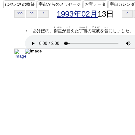
はやぶさの軌跡
宇宙からのメッセージ
お宝データ
宇宙カレンダ
1993年02月
13日
<<<
<<
<
>
えいせい
とら
うちゅう
でんぱ
おと
♪ 「あけぼの」
衛星
が
捉
えた
宇宙
の
電波
を
音
にしました。