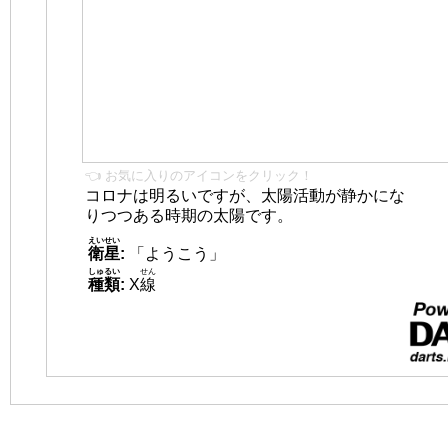
👈 お気に入りのアイコンをクリック！
コロナは明るいですが、太陽活動が静かにな
りつつある時期の太陽です。
えいせい
衛星
:
「ようこう」
しゅるい
せん
種類
:
X
線