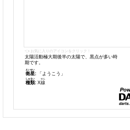
👈 お気に入りのアイコンをクリック！
太陽活動極大期後半の太陽で、黒点が多い時
期です。
えいせい
衛星
:
「ようこう」
しゅるい
せん
種類
:
X
線