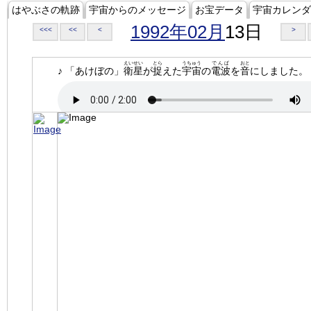
はやぶさの軌跡
宇宙からのメッセージ
お宝データ
宇宙カレンダ
1992年02月
13日
<<<
<<
<
>
えいせい
とら
うちゅう
でんぱ
おと
♪ 「あけぼの」
衛星
が
捉
えた
宇宙
の
電波
を
音
にしました。