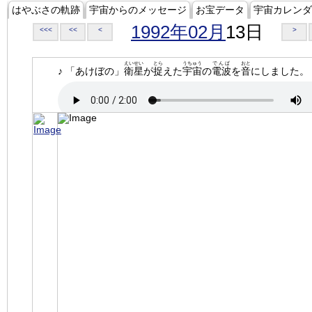
はやぶさの軌跡
宇宙からのメッセージ
お宝データ
宇宙カレンダ
1992年02月
13日
<<<
<<
<
>
えいせい
とら
うちゅう
でんぱ
おと
♪ 「あけぼの」
衛星
が
捉
えた
宇宙
の
電波
を
音
にしました。