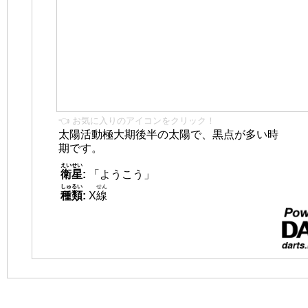
👈 お気に入りのアイコンをクリック！
太陽活動極大期後半の太陽で、黒点が多い時
期です。
えいせい
衛星
:
「ようこう」
しゅるい
せん
種類
:
X
線