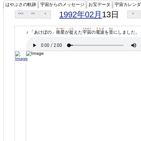
はやぶさの軌跡
宇宙からのメッセージ
お宝データ
宇宙カレンダ
1992年02月
13日
<<<
<<
<
>
えいせい
とら
うちゅう
でんぱ
おと
♪ 「あけぼの」
衛星
が
捉
えた
宇宙
の
電波
を
音
にしました。