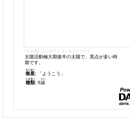
👈 お気に入りのアイコンをクリック！
太陽活動極大期後半の太陽で、黒点が多い時
期です。
えいせい
衛星
:
「ようこう」
しゅるい
せん
種類
:
X
線