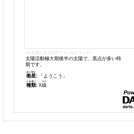
👈 お気に入りのアイコンをクリック！
太陽活動極大期後半の太陽で、黒点が多い時
期です。
えいせい
衛星
:
「ようこう」
しゅるい
せん
種類
:
X
線