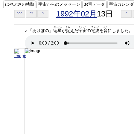
はやぶさの軌跡
宇宙からのメッセージ
お宝データ
宇宙カレンダ
1992年02月
13日
<<<
<<
<
>
えいせい
とら
うちゅう
でんぱ
おと
♪ 「あけぼの」
衛星
が
捉
えた
宇宙
の
電波
を
音
にしました。