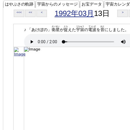
はやぶさの軌跡
宇宙からのメッセージ
お宝データ
宇宙カレンダ
1992年03月
13日
<<<
<<
<
>
えいせい
とら
うちゅう
でんぱ
おと
♪ 「あけぼの」
衛星
が
捉
えた
宇宙
の
電波
を
音
にしました。