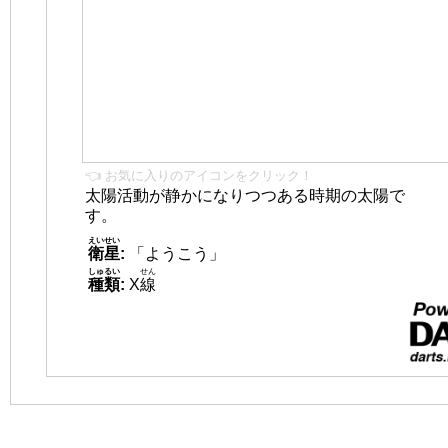
👈 お気に入りのアイコンをクリック！
太陽活動が静かになりつつある時期の太陽で
す。
えいせい
衛星
:
「ようこう」
しゅるい
せん
種類
:
X
線