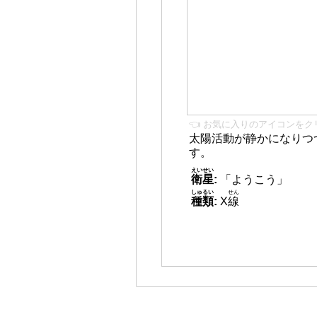
👈 お気に入りのアイコンをク
太陽活動が静かになりつ
す。
えいせい
衛星
:
「ようこう」
しゅるい
せん
種類
:
X
線