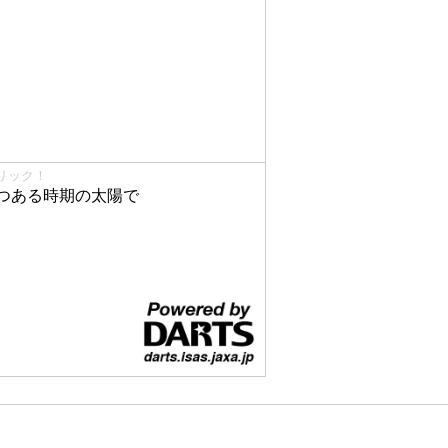
リック！
つある時期の太陽で