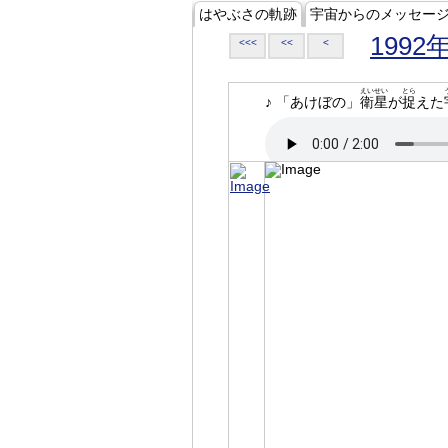
はやぶさの軌跡
宇宙からのメッセー
1992
<<<
<<
<
えいせい
とら
♪ 「あけぼの」
衛星
が
捉
えた