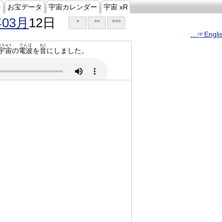
ジ
お宝データ
宇宙カレンダー
宇宙 xR
年03月
12日
>
>>
>>>
…☞Engli
うちゅう
でんぱ
おと
宇宙
の
電波
を
音
にしました。