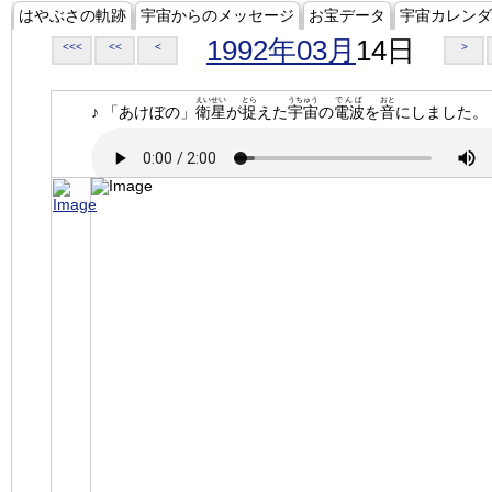
はやぶさの軌跡
宇宙からのメッセージ
お宝データ
宇宙カレンダ
1992年03月
14日
<<<
<<
<
>
えいせい
とら
うちゅう
でんぱ
おと
♪ 「あけぼの」
衛星
が
捉
えた
宇宙
の
電波
を
音
にしました。