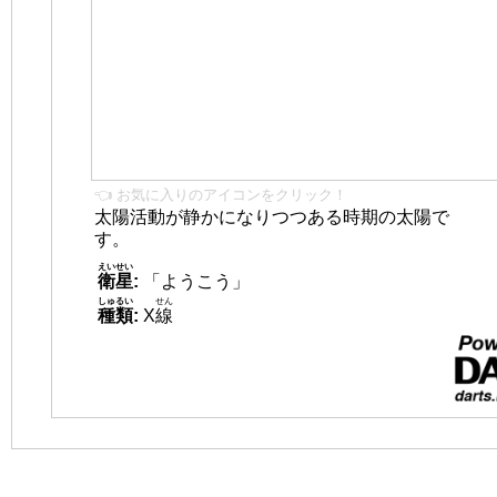
👈 お気に入りのアイコンをクリック！
太陽活動が静かになりつつある時期の太陽で
す。
えいせい
衛星
:
「ようこう」
しゅるい
せん
種類
:
X
線