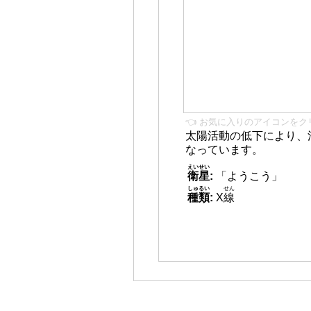
👈 お気に入りのアイコンをク
太陽活動の低下により、
なっています。
えいせい
衛星
:
「ようこう」
しゅるい
せん
種類
:
X
線