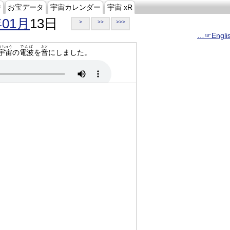
ジ
お宝データ
宇宙カレンダー
宇宙 xR
年01月
13日
>
>>
>>>
…☞Engli
うちゅう
でんぱ
おと
宇宙
の
電波
を
音
にしました。