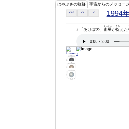
はやぶさの軌跡
宇宙からのメッセー
1994
<<<
<<
<
えいせい
とら
♪ 「あけぼの」
衛星
が
捉
えた