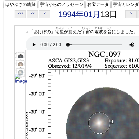
はやぶさの軌跡
宇宙からのメッセージ
お宝データ
宇宙カレンダ
1994年01月
13日
<<<
<<
<
>
えいせい
とら
うちゅう
でんぱ
おと
♪ 「あけぼの」
衛星
が
捉
えた
宇宙
の
電波
を
音
にしました。