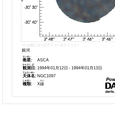
👈 お気に入りのアイコンをクリック！
銀河
えいせい
衛星
:
ASCA
かんそく
び
観測
日
:
1994年01月12日 - 1994年01月13日
てんたいめい
天体名
:
NGC1097
しゅるい
せん
種類
:
X
線