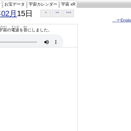
ジ
お宝データ
宇宙カレンダー
宇宙 xR
年02月
15日
>
>>
>>>
…☞Engli
うちゅう
でんぱ
おと
宇宙
の
電波
を
音
にしました。