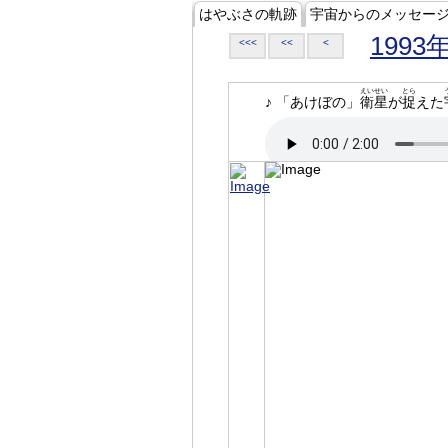
はやぶさの軌跡
宇宙からのメッセー
1993
<<<
<<
<
えいせい
とら
♪ 「あけぼの」
衛星
が
捉
えた