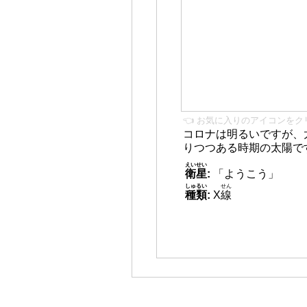
👈 お気に入りのアイコンをク
コロナは明るいですが、
りつつある時期の太陽で
えいせい
衛星
:
「ようこう」
しゅるい
せん
種類
:
X
線