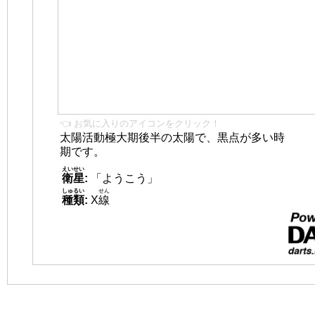
👈 お気に入りのアイコンをクリック！
太陽活動極大期後半の太陽で、黒点が多い時
期です。
えいせい
衛星
:
「ようこう」
しゅるい
せん
種類
:
X
線