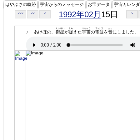
はやぶさの軌跡
宇宙からのメッセージ
お宝データ
宇宙カレンダ
1992年02月
15日
<<<
<<
<
>
えいせい
とら
うちゅう
でんぱ
おと
♪ 「あけぼの」
衛星
が
捉
えた
宇宙
の
電波
を
音
にしました。