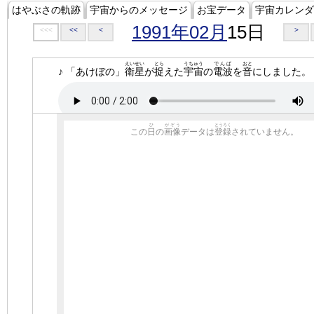
はやぶさの軌跡
宇宙からのメッセージ
お宝データ
宇宙カレンダ
1991年02月
15日
<<<
<<
<
>
えいせい
とら
うちゅう
でんぱ
おと
♪ 「あけぼの」
衛星
が
捉
えた
宇宙
の
電波
を
音
にしました。
ひ
がぞう
とうろく
この
日
の
画像
データは
登録
されていません。