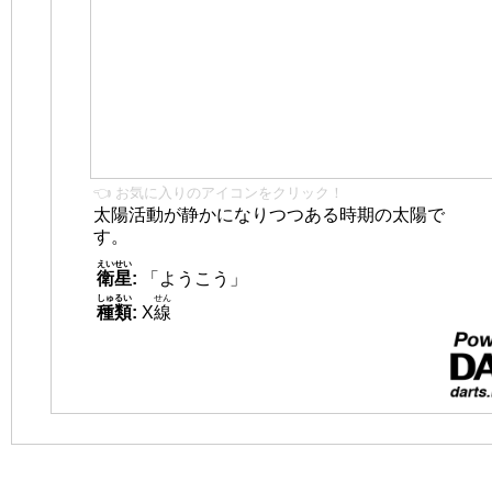
👈 お気に入りのアイコンをクリック！
太陽活動が静かになりつつある時期の太陽で
す。
えいせい
衛星
:
「ようこう」
しゅるい
せん
種類
:
X
線