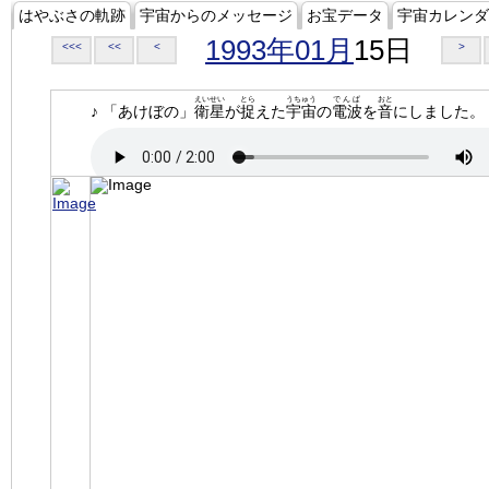
はやぶさの軌跡
宇宙からのメッセージ
お宝データ
宇宙カレンダ
1993年01月
15日
<<<
<<
<
>
えいせい
とら
うちゅう
でんぱ
おと
♪ 「あけぼの」
衛星
が
捉
えた
宇宙
の
電波
を
音
にしました。