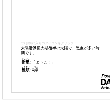
👈 お気に入りのアイコンをクリック！
太陽活動極大期後半の太陽で、黒点が多い時
期です。
えいせい
衛星
:
「ようこう」
しゅるい
せん
種類
:
X
線