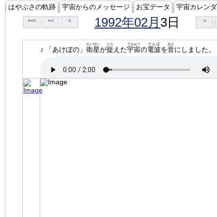
はやぶさの軌跡
宇宙からのメッセージ
お宝データ
宇宙カレンダ
1992年02月
3日
<<<
<<
<
>
えいせい
とら
うちゅう
でんぱ
おと
♪ 「あけぼの」
衛星
が
捉
えた
宇宙
の
電波
を
音
にしました。