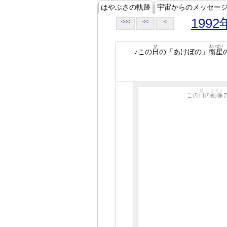
はやぶさの軌跡
宇宙からのメッセー
1992
<<<
<<
<
ひ
えいせい
♪この
日
の「あけぼの」
衛星
ひ
がぞう
この
日
の
画像