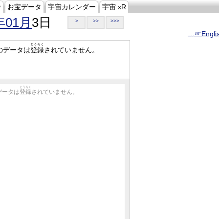
ジ
お宝データ
宇宙カレンダー
宇宙 xR
年01月
3日
>
>>
>>>
…☞Engli
とうろく
のデータは
登録
されていません。
とうろく
データは
登録
されていません。