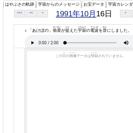
はやぶさの軌跡
宇宙からのメッセージ
お宝データ
宇宙カレンダ
1991年10月
16日
<<<
<<
<
>
えいせい
とら
うちゅう
でんぱ
おと
♪ 「あけぼの」
衛星
が
捉
えた
宇宙
の
電波
を
音
にしました。
ひ
がぞう
とうろく
この
日
の
画像
データは
登録
されていません。