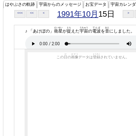
はやぶさの軌跡
宇宙からのメッセージ
お宝データ
宇宙カレンダ
1991年10月
15日
<<<
<<
<
>
えいせい
とら
うちゅう
でんぱ
おと
♪ 「あけぼの」
衛星
が
捉
えた
宇宙
の
電波
を
音
にしました。
ひ
がぞう
とうろく
この
日
の
画像
データは
登録
されていません。