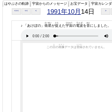
はやぶさの軌跡
宇宙からのメッセージ
お宝データ
宇宙カレンダ
1991年10月
14日
<<<
<<
<
>
えいせい
とら
うちゅう
でんぱ
おと
♪ 「あけぼの」
衛星
が
捉
えた
宇宙
の
電波
を
音
にしました。
ひ
がぞう
とうろく
この
日
の
画像
データは
登録
されていません。