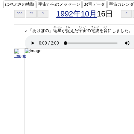
はやぶさの軌跡
宇宙からのメッセージ
お宝データ
宇宙カレンダ
1992年10月
16日
<<<
<<
<
>
えいせい
とら
うちゅう
でんぱ
おと
♪ 「あけぼの」
衛星
が
捉
えた
宇宙
の
電波
を
音
にしました。