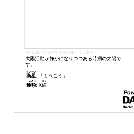
👈 お気に入りのアイコンをクリック！
太陽活動が静かになりつつある時期の太陽で
す。
えいせい
衛星
:
「ようこう」
しゅるい
せん
種類
:
X
線