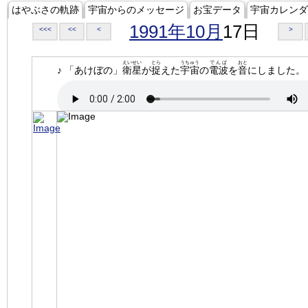
はやぶさの軌跡
宇宙からのメッセージ
お宝データ
宇宙カレンダ
1991年10月
17日
<<<
<<
<
>
えいせい
とら
うちゅう
でんぱ
おと
♪ 「あけぼの」
衛星
が
捉
えた
宇宙
の
電波
を
音
にしました。