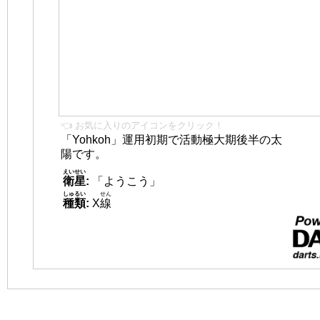
👈 お気に入りのアイコンをクリック！
「Yohkoh」運用初期で活動極大期後半の太
陽です。
えいせい
衛星
:
「ようこう」
しゅるい
せん
種類
:
X
線