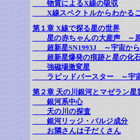
物質によるX線の吸収
X線スペクトルからわかる
第１章 X線で探る星の世界
星の赤ちゃんの大産声 ～原
超新星SN1993J ～宇宙か
超新星爆発の痕跡と星の化
強磁場激変星
ラピッドバースター ～宇宙
第２章 天の川銀河とマゼラン星
銀河系中心
天の川の探査
銀河リッジ・バルジ成分
お隣さんは子だくさん