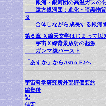
銀河・銀河団の高温ガスの化
遠方銀河団：進化・暗黒物質
タ
合体しながら成長する銀河
第６章 Ｘ線天文学はじまって以
宇宙Ｘ線背景放射の起源
ガンマ線バースト
「あすか」からAstro-E2へ
宇宙科学研究所外部評価要約
編集後
記 
佳宏