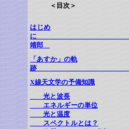
＜目次＞
はじめ
に 
靖郎
「あすか」の軌
跡 長瀬
X線天文学の予備知識
光と波長
エネルギーの単位
光と温度
スペクトルとは？