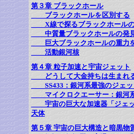
第３章 ブラックホール
ブラックホールを区別する
X線で探るブラックホールの
中質量ブラックホールの発
巨大ブラックホールの重力を
活動銀河核
第４章 粒子加速と宇宙ジェット
どうして大金持ちは生まれる
SS433：銀河系最強のジェッ
マイクロクエーサー：銀河系
宇宙の巨大な加速器「ジェッ
天体
第５章 宇宙の巨大構造と暗黒物