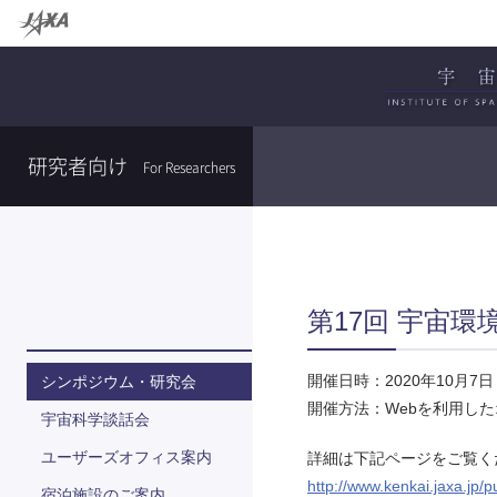
研究者向け
For Researchers
第17回 宇宙
開催日時：
2020年10月7
シンポジウム・研究会
開催方法：
Webを利用し
宇宙科学談話会
ユーザーズオフィス案内
詳細は下記ページをご覧く
http://www.kenkai.jaxa.jp/
宿泊施設のご案内