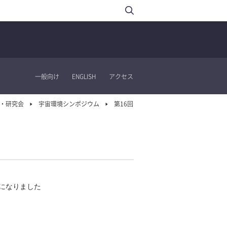
一般向け
ENGLISH
アクセス
・研究会
宇宙環境シンポジウム
第16回
になりました