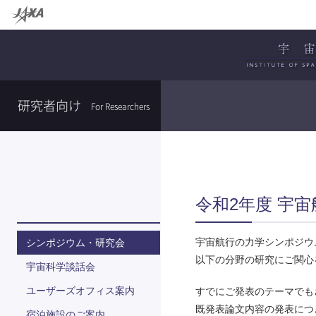
研究者向け
For Researchers
令和2年度 宇
宇宙航行の力学シンポジ
シンポジウム・研究会
以下の分野の研究にご関心
宇宙科学談話会
ユーザーズオフィス案内
すでにご発表のテーマでも
既発表論文内容の発表につ
宿泊施設のご案内