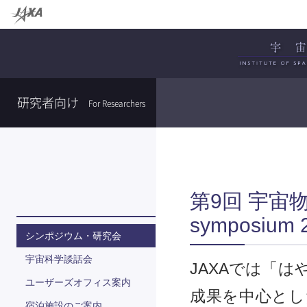
研究者向け
For Researchers
第9回 宇宙
symposium
シンポジウム・研究会
宇宙科学談話会
JAXAでは「
ユーザーズオフィス案内
成果を中心とし
宿泊施設のご案内