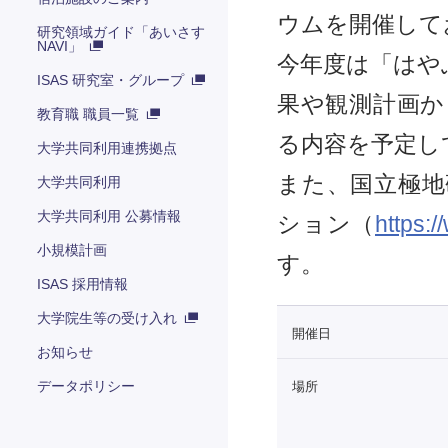
ウムを開催して
研究領域ガイド「あいさす
NAVI」
今年度は「はや
ISAS 研究室・グループ
果や観測計画か
教育職 職員一覧
る内容を予定し
大学共同利用連携拠点
また、国立極地
大学共同利用
大学共同利用 公募情報
ション（
https:
小規模計画
す。
ISAS 採用情報
大学院生等の受け入れ
開催日
お知らせ
データポリシー
場所