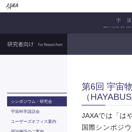
研究者向け
For Researchers
第6回 宇宙
（HAYABUS
シンポジウム・研究会
宇宙科学談話会
JAXAでは「
ユーザーズオフィス案内
国際シンポジウ
宿泊施設のご案内