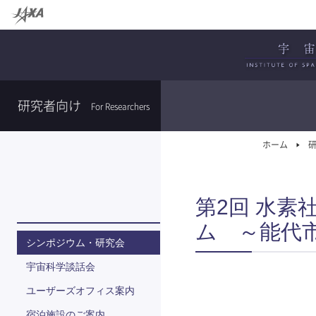
研究者向け
For Researchers
ホーム
第2回 水
ム ～能代
シンポジウム・研究会
宇宙科学談話会
ユーザーズオフィス案内
宿泊施設のご案内