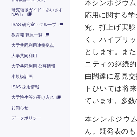
本シンポジウム
研究領域ガイド「あいさす
応用に関する学
NAVI」
ISAS 研究室・グループ
究、打上げ実験
教育職 職員一覧
く、ハイブリッ
大学共同利用連携拠点
とします。また
大学共同利用
ニティの継続的
大学共同利用 公募情報
由闊達に意見交
小規模計画
ISAS 採用情報
トひいては将来
大学院生等の受け入れ
ています。多数
お知らせ
本シンポジウ
データポリシー
ん。既発表のも