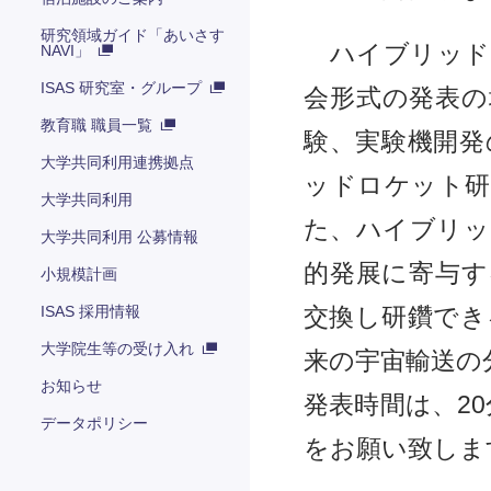
研究領域ガイド「あいさす
ハイブリッド
NAVI」
ISAS 研究室・グループ
会形式の発表の
教育職 職員一覧
験、実験機開発
大学共同利用連携拠点
ッドロケット研
大学共同利用
た、ハイブリッ
大学共同利用 公募情報
的発展に寄与す
小規模計画
ISAS 採用情報
交換し研鑽でき
大学院生等の受け入れ
来の宇宙輸送の
お知らせ
発表時間は、2
データポリシー
をお願い致しま