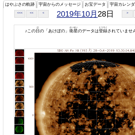
はやぶさの軌跡
宇宙からのメッセージ
お宝データ
宇宙カレンダ
2019年10月
28日
<<<
<<
<
>
ひ
えいせい
とうろく
♪この
日
の「あけぼの」
衛星
のデータは
登録
されていませ