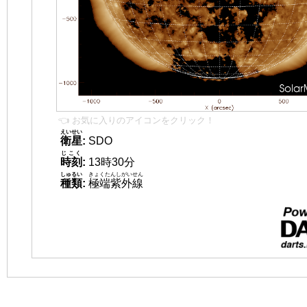
👈 お気に入りのアイコンをクリック！
えいせい
衛星
:
SDO
じこく
時刻
:
13時30分
しゅるい
きょくたんしがいせん
種類
:
極端紫外線