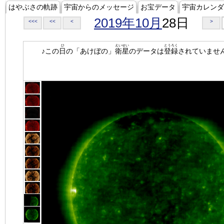
はやぶさの軌跡
宇宙からのメッセージ
お宝データ
宇宙カレンダ
2019年10月
28日
<<<
<<
<
>
ひ
えいせい
とうろく
♪この
日
の「あけぼの」
衛星
のデータは
登録
されていませ