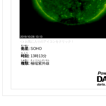
👈 お気に入りのアイコンをクリック！
えいせい
衛星
:
SOHO
じこく
時刻
:
13時13分
しゅるい
きょくたんしがいせん
種類
:
極端紫外線