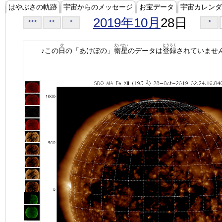
はやぶさの軌跡
宇宙からのメッセージ
お宝データ
宇宙カレンダ
2019年10月
28日
<<<
<<
<
>
ひ
えいせい
とうろく
♪この
日
の「あけぼの」
衛星
のデータは
登録
されていませ