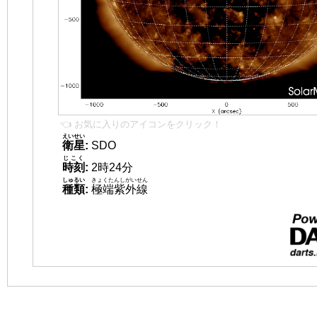
👈 お気に入りのアイコンをクリック！
えいせい
衛星
:
SDO
じこく
時刻
:
2時24分
しゅるい
きょくたんしがいせん
種類
:
極端紫外線