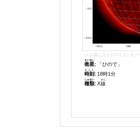
👈 お気に入りのアイコンをク
えいせい
衛星
:
「ひので」
じこく
時刻
:
18時1分
しゅるい
せん
種類
:
X
線