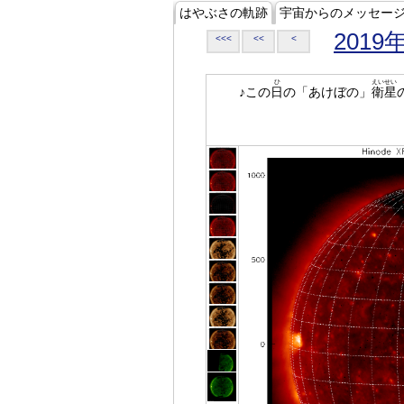
はやぶさの軌跡
宇宙からのメッセー
2019
<<<
<<
<
ひ
えいせい
♪この
日
の「あけぼの」
衛星