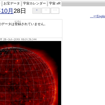
ジ
お宝データ
宇宙カレンダー
宇宙 xR
年10月
28日
>
>>
>>>
…☞Engli
とうろく
のデータは
登録
されていません。