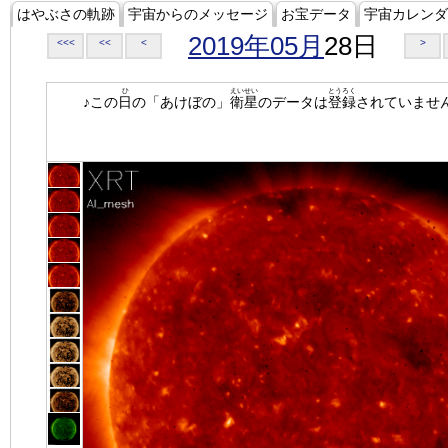
はやぶさの軌跡
宇宙からのメッセージ
お宝データ
宇宙カレンダ
2019年05月
28日
<<<
<<
<
>
ひ
えいせい
とうろく
♪この
日
の「あけぼの」
衛星
のデータは
登録
されていませ