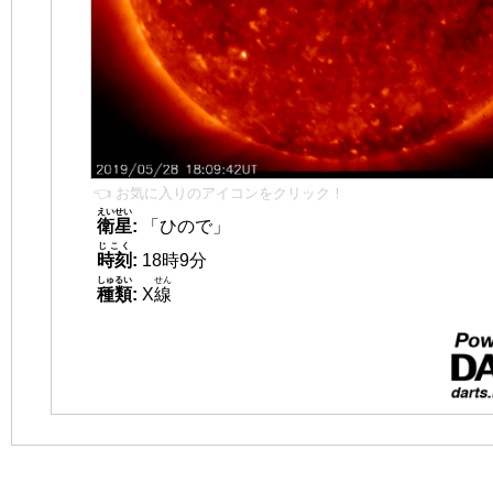
👈 お気に入りのアイコンをクリック！
えいせい
衛星
:
「ひので」
じこく
時刻
:
18時9分
しゅるい
せん
種類
:
X
線