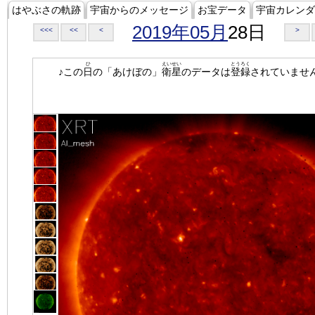
はやぶさの軌跡
宇宙からのメッセージ
お宝データ
宇宙カレンダ
2019年05月
28日
<<<
<<
<
>
ひ
えいせい
とうろく
♪この
日
の「あけぼの」
衛星
のデータは
登録
されていませ