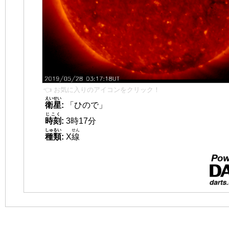
👈 お気に入りのアイコンをクリック！
えいせい
衛星
:
「ひので」
じこく
時刻
:
3時17分
しゅるい
せん
種類
:
X
線