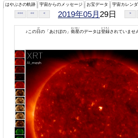
はやぶさの軌跡
宇宙からのメッセージ
お宝データ
宇宙カレンダ
2019年05月
29日
<<<
<<
<
>
ひ
えいせい
とうろく
♪この
日
の「あけぼの」
衛星
のデータは
登録
されていませ