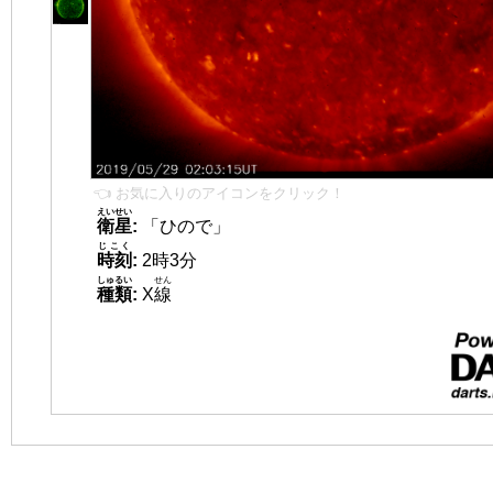
👈 お気に入りのアイコンをクリック！
えいせい
衛星
:
「ひので」
じこく
時刻
:
2時3分
しゅるい
せん
種類
:
X
線