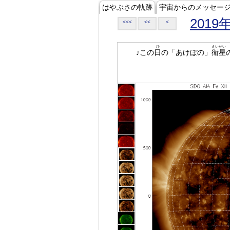
はやぶさの軌跡
宇宙からのメッセー
2019
<<<
<<
<
ひ
えいせい
♪この
日
の「あけぼの」
衛星