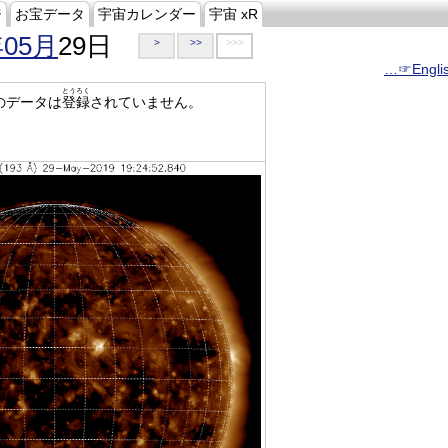
ジ
お宝データ
宇宙カレンダー
宇宙 xR
年05月
29日
>
>>
>>>
…☞Engli
とうろく
のデータは
登録
されていません。