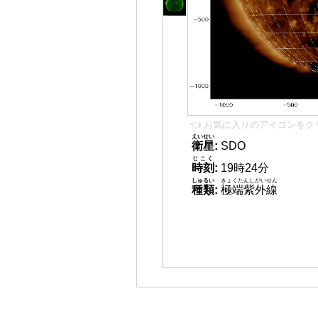
👈 お気に入りのアイコンをク
えいせい
衛星
:
SDO
じこく
時刻
:
19時24分
しゅるい
きょくたんしがいせん
種類
:
極端紫外線