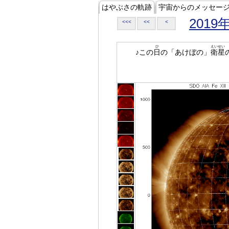
はやぶさの軌跡
宇宙からのメッセー
2019
<<<
<<
<
ひ
えいせい
♪この
日
の「あけぼの」
衛星