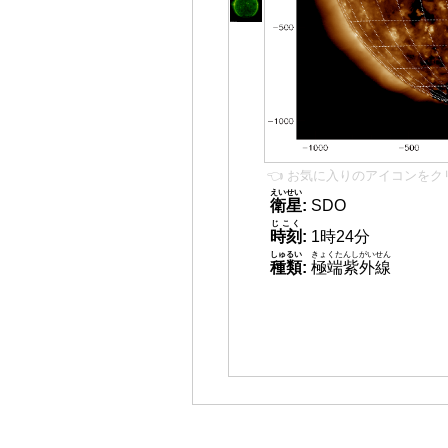
👈 お気に入りのアイコンをク
えいせい
衛星
:
SDO
じこく
時刻
:
1時24分
しゅるい
きょくたんしがいせん
種類
:
極端紫外線