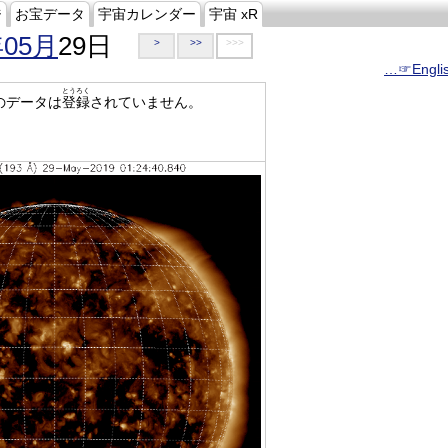
ジ
お宝データ
宇宙カレンダー
宇宙 xR
年05月
29日
>
>>
>>>
…☞Engli
とうろく
のデータは
登録
されていません。