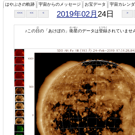
はやぶさの軌跡
宇宙からのメッセージ
お宝データ
宇宙カレンダ
2019年02月
24日
<<<
<<
<
>
ひ
えいせい
とうろく
♪この
日
の「あけぼの」
衛星
のデータは
登録
されていませ