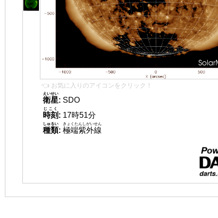
👈 お気に入りのアイコンをクリック！
えいせい
衛星
:
SDO
じこく
時刻
:
17時51分
しゅるい
きょくたんしがいせん
種類
:
極端紫外線