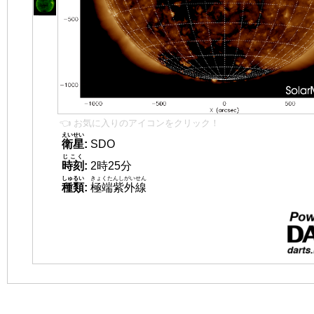
👈 お気に入りのアイコンをクリック！
えいせい
衛星
:
SDO
じこく
時刻
:
2時25分
しゅるい
きょくたんしがいせん
種類
:
極端紫外線