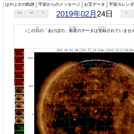
はやぶさの軌跡
宇宙からのメッセージ
お宝データ
宇宙カレンダ
2019年02月
24日
<<<
<<
<
>
ひ
えいせい
とうろく
♪この
日
の「あけぼの」
衛星
のデータは
登録
されていませ