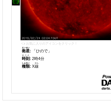
👈 お気に入りのアイコンをクリック！
えいせい
衛星
:
「ひので」
じこく
時刻
:
2時4分
しゅるい
せん
種類
:
X
線