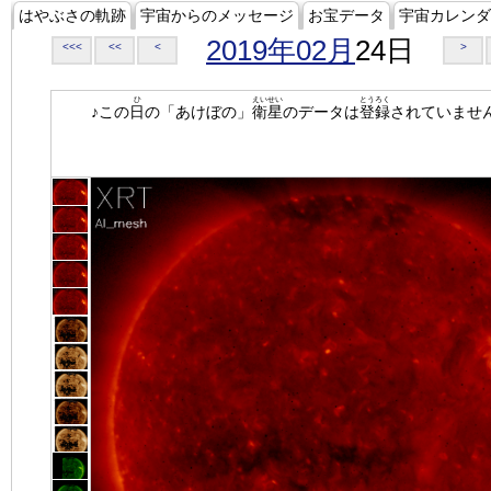
はやぶさの軌跡
宇宙からのメッセージ
お宝データ
宇宙カレンダ
2019年02月
24日
<<<
<<
<
>
ひ
えいせい
とうろく
♪この
日
の「あけぼの」
衛星
のデータは
登録
されていませ