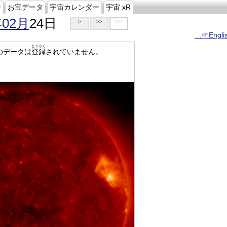
ジ
お宝データ
宇宙カレンダー
宇宙 xR
年02月
24日
>
>>
>>>
…☞Engli
とうろく
のデータは
登録
されていません。