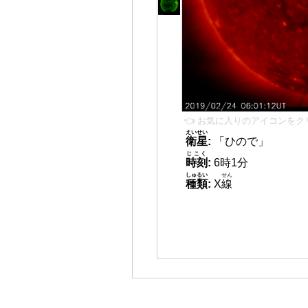
👈 お気に入りのアイコンをク
えいせい
衛星
:
「ひので」
じこく
時刻
:
6時1分
しゅるい
せん
種類
:
X
線