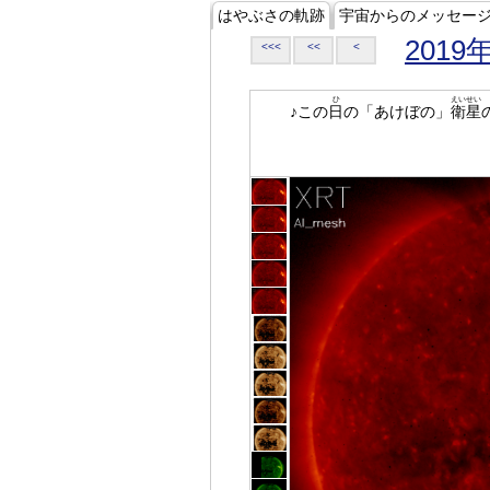
はやぶさの軌跡
宇宙からのメッセー
2019
<<<
<<
<
ひ
えいせい
♪この
日
の「あけぼの」
衛星