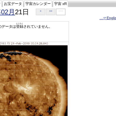
ジ
お宝データ
宇宙カレンダー
宇宙 xR
年02月
21日
>
>>
>>>
…☞Engli
とうろく
のデータは
登録
されていません。