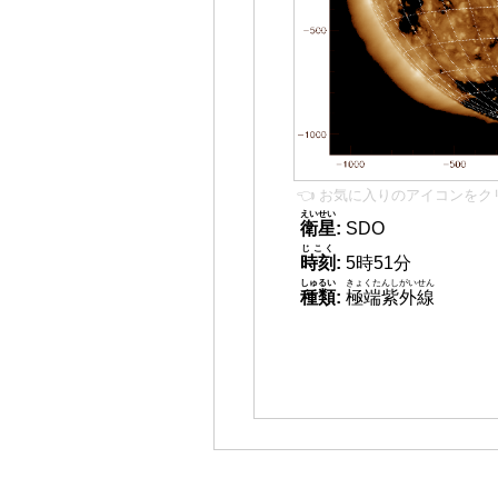
👈 お気に入りのアイコンをク
えいせい
衛星
:
SDO
じこく
時刻
:
5時51分
しゅるい
きょくたんしがいせん
種類
:
極端紫外線