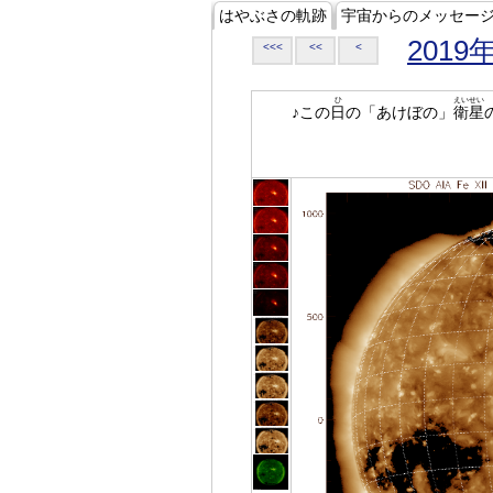
はやぶさの軌跡
宇宙からのメッセー
2019
<<<
<<
<
ひ
えいせい
♪この
日
の「あけぼの」
衛星