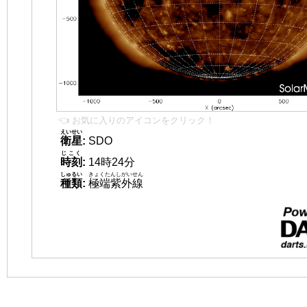
👈 お気に入りのアイコンをクリック！
えいせい
衛星
:
SDO
じこく
時刻
:
14時24分
しゅるい
きょくたんしがいせん
種類
:
極端紫外線