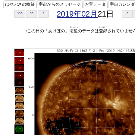
はやぶさの軌跡
宇宙からのメッセージ
お宝データ
宇宙カレンダ
2019年02月
21日
<<<
<<
<
>
ひ
えいせい
とうろく
♪この
日
の「あけぼの」
衛星
のデータは
登録
されていませ