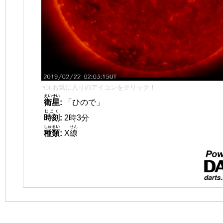
👈 お気に入りのアイコンをクリック！
えいせい
衛星
:
「ひので」
じこく
時刻
:
2時3分
しゅるい
せん
種類
:
X
線