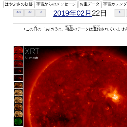
はやぶさの軌跡
宇宙からのメッセージ
お宝データ
宇宙カレンダ
2019年02月
22日
<<<
<<
<
>
ひ
えいせい
とうろく
♪この
日
の「あけぼの」
衛星
のデータは
登録
されていませ