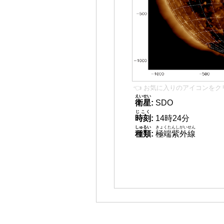
👈 お気に入りのアイコンをク
えいせい
衛星
:
SDO
じこく
時刻
:
14時24分
しゅるい
きょくたんしがいせん
種類
:
極端紫外線