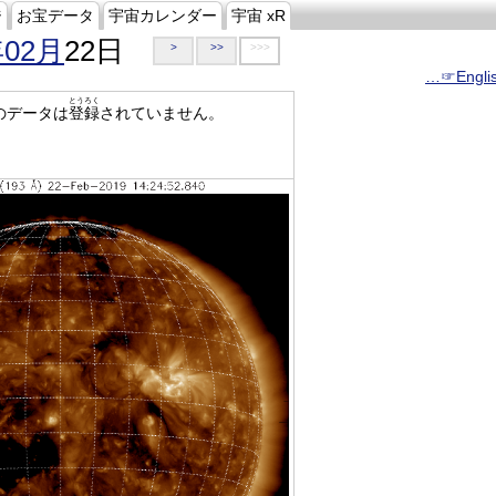
ジ
お宝データ
宇宙カレンダー
宇宙 xR
年02月
22日
>
>>
>>>
…☞Engli
とうろく
のデータは
登録
されていません。