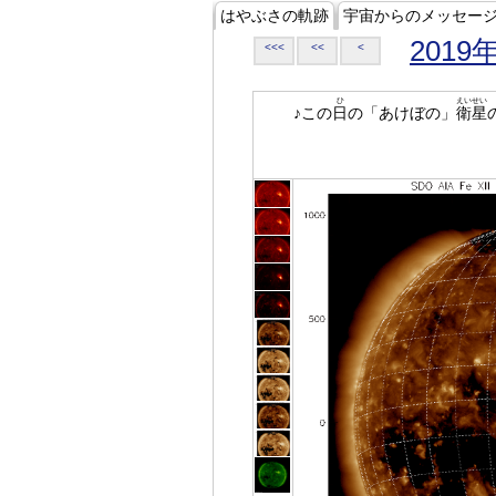
はやぶさの軌跡
宇宙からのメッセー
2019
<<<
<<
<
ひ
えいせい
♪この
日
の「あけぼの」
衛星