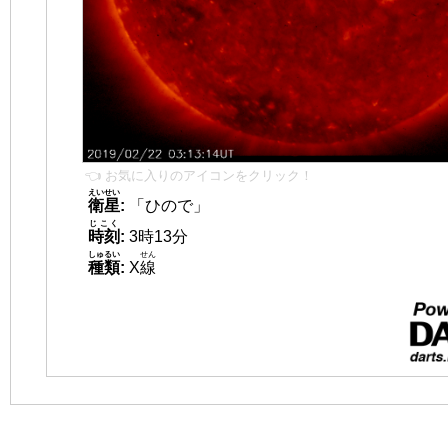
👈 お気に入りのアイコンをクリック！
えいせい
衛星
:
「ひので」
じこく
時刻
:
3時13分
しゅるい
せん
種類
:
X
線