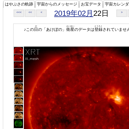
はやぶさの軌跡
宇宙からのメッセージ
お宝データ
宇宙カレンダ
2019年02月
22日
<<<
<<
<
>
ひ
えいせい
とうろく
♪この
日
の「あけぼの」
衛星
のデータは
登録
されていませ