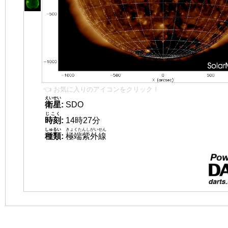
👈 お気に入りのアイコンをクリック！
えいせい
衛星
:
SDO
じこく
時刻
:
14時27分
しゅるい
きょくたんしがいせん
種類
:
極端紫外線