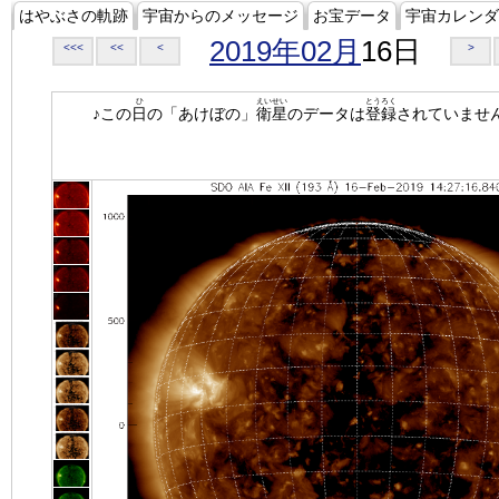
はやぶさの軌跡
宇宙からのメッセージ
お宝データ
宇宙カレンダ
2019年02月
16日
<<<
<<
<
>
ひ
えいせい
とうろく
♪この
日
の「あけぼの」
衛星
のデータは
登録
されていませ