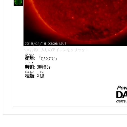
👈 お気に入りのアイコンをクリック！
えいせい
衛星
:
「ひので」
じこく
時刻
:
3時6分
しゅるい
せん
種類
:
X
線