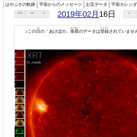
はやぶさの軌跡
宇宙からのメッセージ
お宝データ
宇宙カレンダ
2019年02月
16日
<<<
<<
<
>
ひ
えいせい
とうろく
♪この
日
の「あけぼの」
衛星
のデータは
登録
されていませ